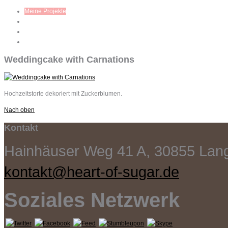
Meine Projekte
Workshops
Mein Blog
Kontakt
Weddingcake with Carnations
Hochzeitstorte dekoriert mit Zuckerblumen.
Nach oben
Kontakt
Hainhäuser Weg 41 A, 30855 La
kontakt@heart-of-sugar.de
Soziales Netzwerk