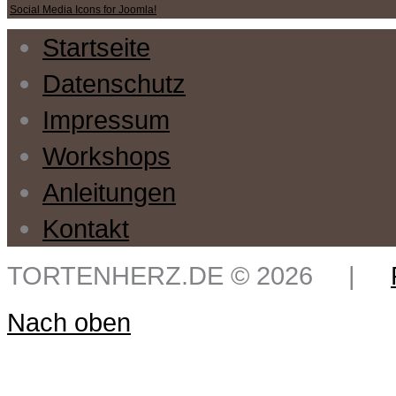
Social Media Icons for Joomla!
Startseite
Datenschutz
Impressum
Workshops
Anleitungen
Kontakt
TORTENHERZ.DE
©
2026
|
Nach oben