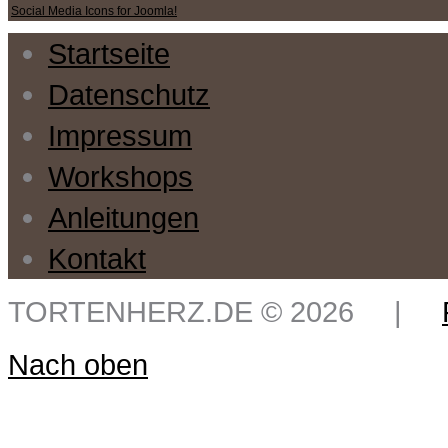
Social Media Icons for Joomla!
Startseite
Datenschutz
Impressum
Workshops
Anleitungen
Kontakt
TORTENHERZ.DE
©
2026
|
Nach oben