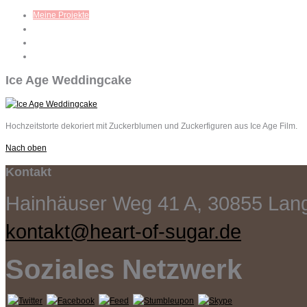
Meine Projekte
Workshops
Mein Blog
Kontakt
Ice Age Weddingcake
Hochzeitstorte dekoriert mit Zuckerblumen und Zuckerfiguren aus Ice Age Film.
Nach oben
Kontakt
Hainhäuser Weg 41 A, 30855 La
kontakt@heart-of-sugar.de
Soziales Netzwerk